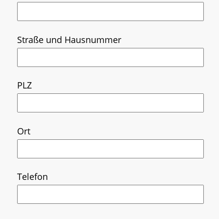
Sie
Sie
dieses
dieses
Straße und Hausnummer
Feld
Feld
leer.
leer.
PLZ
Ort
Telefon